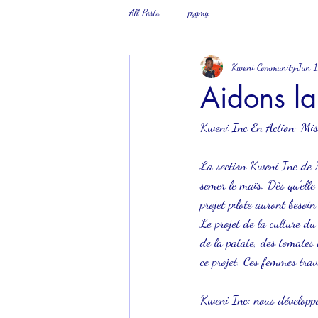
All Posts
pygmy
Kweni Community
Jun 
Aidons l
Kweni Inc En Action: Mis
La section Kweni Inc de 
semer le maïs. Dès qu’ell
projet pilote auront besoi
Le projet de la culture d
de la patate, des tomates
ce projet. Ces femmes trav
Kweni Inc: nous développon