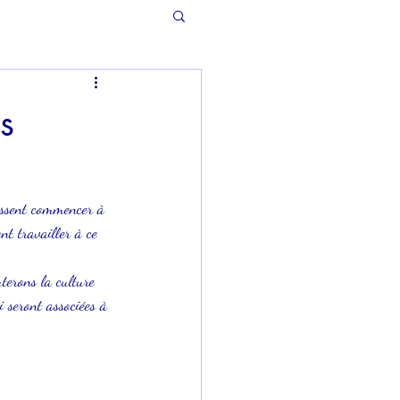
s
ssent commencer à 
t travailler à ce 
erons la culture 
 seront associées à 