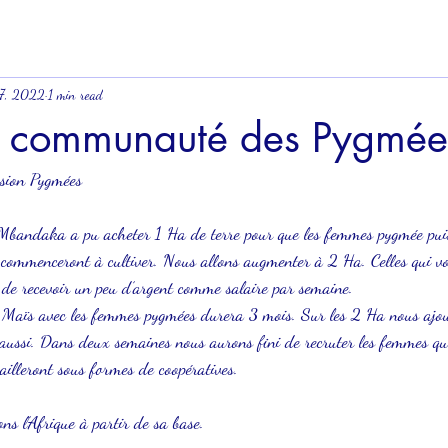
17, 2022
1 min read
a communauté des Pygmée
sion Pygmées 
Mbandaka a pu acheter 1 Ha de terre pour que les femmes pygmée pui
e commenceront à cultiver. Nous allons augmenter à 2 Ha. Celles qui von
n de recevoir un peu d’argent comme salaire par semaine. 
u Maïs avec les femmes pygmées durera 3 mois. Sur les 2 Ha nous ajout
 aussi. Dans deux semaines nous aurons fini de recruter les femmes qui
ailleront sous formes de coopératives. 
s l’Afrique à partir de sa base.