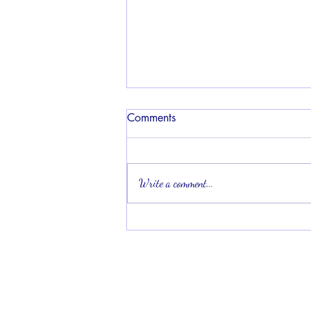
Comments
Write a comment...
Les Femmes se mobilisent pour
transformer le manioc.