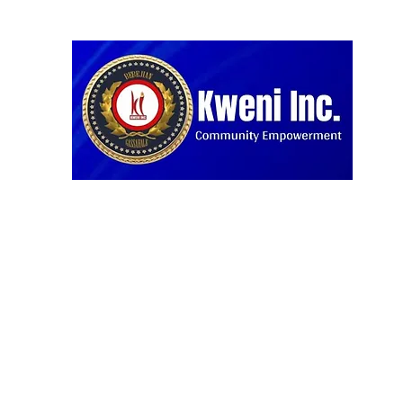
Home
Blog
Projects
About us
Our Partners
D