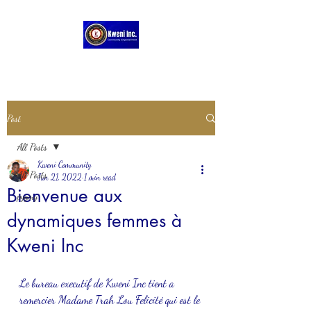
Post
All Posts
Kweni Community
All Posts
Jun 21, 2022
1 min read
Bienvenue aux
pygmy
dynamiques femmes à
Kweni Inc
Le bureau executif de Kweni Inc tient a 
remercier Madame Trah Lou Felicité qui est le 