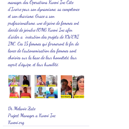
manager des Operations Kweni Inc Côte 
d’Ivoire pour son dynamisme, sa compétence 
et son charisme. Grace a son 
professionalisme, une dizaine de femmes ont 
decidé de joindre l'ONG Kweni Inc afin 
d'aider a  ‘exécution des projets de KWENI 
INC. Ces 15 femmes qui formeront le fer de 
lance de l’autonomisation des femmes sont 
choisies sur la base de leur honnêteté, leur 
esprit d’équipe, et leur humilité.
Dr Melanie Zate
Project Manager a Kweni Inc
Kweni.org