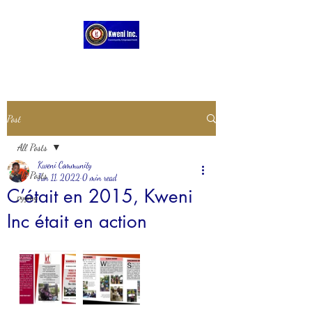
Post
All Posts
Kweni Community
All Posts
Jun 11, 2022
0 min read
C’était en 2015, Kweni
pygmy
Inc était en action