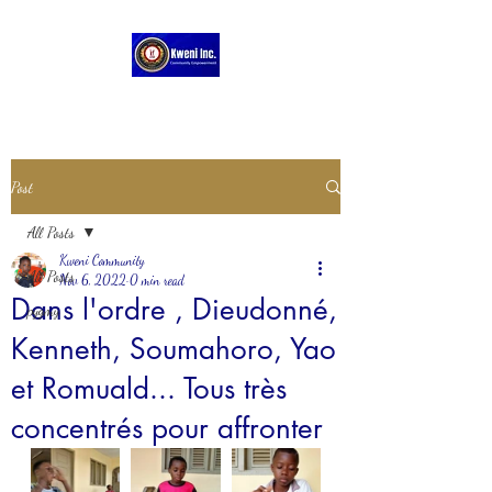
Post
All Posts
Kweni Community
All Posts
Nov 6, 2022
0 min read
Dans l'ordre , Dieudonné,
pygmy
Kenneth, Soumahoro, Yao
et Romuald... Tous très
concentrés pour affronter