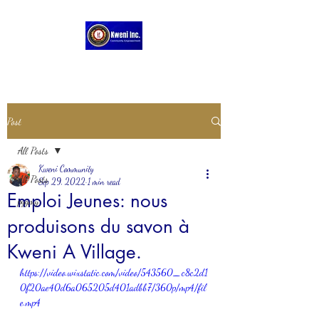
Post
All Posts
Kweni Community
All Posts
Sep 29, 2022
1 min read
Emploi Jeunes: nous
pygmy
produisons du savon à
Kweni A Village.
https://video.wixstatic.com/video/543560_c8c2d1
0f20ae40d6a065205d401adbb7/360p/mp4/fil
e.mp4