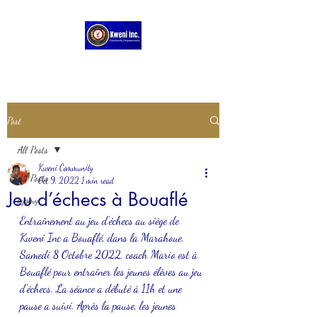
Post
All Posts
Kweni Community
All Posts
Oct 9, 2022
1 min read
Jeu d’échecs à Bouaflé
pygmy
Entraînement au jeu d’échecs au siège de 
Kweni Inc a Bouaflé, dans la Marahoue.
Samedi 8 Octobre 2022, coach Mario est à 
Bouaflé pour entraîner les jeunes élèves au jeu 
d’échecs. La séance a débuté à 11h et une 
pause a suivi. Après la pause, les jeunes 