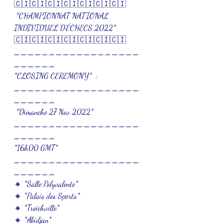
🇨🇮🇨🇮🇨🇮🇨🇮🇨🇮🇨🇮🇨🇮
 *CHAMPIONNAT NATIONAL 
INDIVIDUEL D'ÉCHECS 2022* 
🇨🇮🇨🇮🇨🇮🇨🇮🇨🇮🇨🇮🇨🇮
__________________
______
*CLOSING CEREMONY*  :
__________________
______
 *Dimanche 27 Nov 2022*  
__________________
______
*16h00 GMT* 
__________________
______
🔸 *Salle Polyvalente* 
🔸 *Palais des Sports* 
🔸 *Treichville* 
🔸 *Abidjan* 