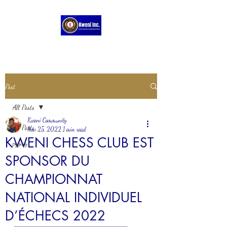
Post
All Posts
Kweni Community
All Posts
Nov 25, 2022
1 min read
KWENI CHESS CLUB EST
pygmy
SPONSOR DU
CHAMPIONNAT
NATIONAL INDIVIDUEL
D’ÉCHECS 2022