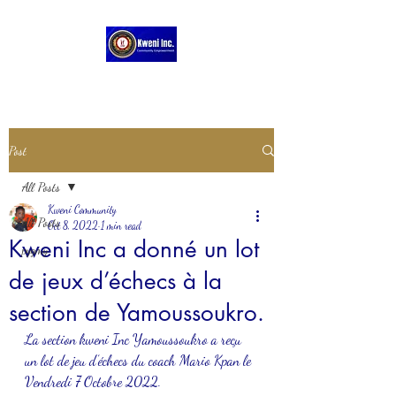
Post
All Posts
Kweni Community
All Posts
Oct 8, 2022
1 min read
Kweni Inc a donné un lot
pygmy
de jeux d’échecs à la
section de Yamoussoukro.
La section kweni Inc Yamoussoukro a reçu 
un lot de jeu d’échecs du coach Mario Kpan le 
Vendredi 7 Octobre 2022.