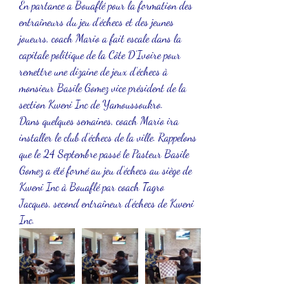
En partance a Bouaflé pour la formation des 
entraîneurs du jeu d’échecs et des jeunes 
joueurs, coach Mario a fait escale dans la 
capitale politique de la Côte D’Ivoire pour 
remettre une dizaine de jeux d’échecs à 
monsieur Basile Gomez vice président de la 
section Kweni Inc de Yamoussoukro.
Dans quelques semaines, coach Mario ira 
installer le club d’échecs de la ville. Rappelons 
que le 24 Septembre passé le Pasteur Basile 
Gomez a été formé au jeu d’échecs au siège de 
Kweni Inc à Bouaflé par coach Tagro 
Jacques, second entraîneur d’échecs de Kweni 
Inc.