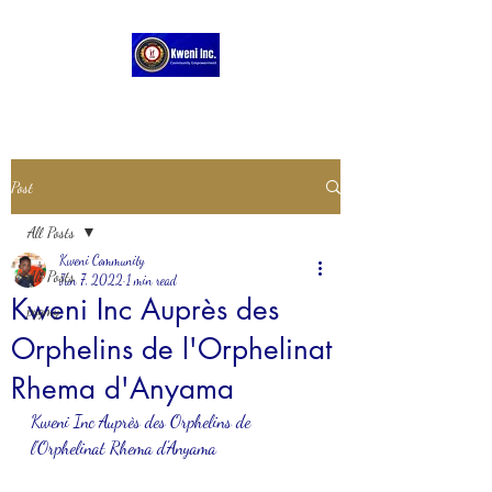
Post
All Posts
Kweni Community
All Posts
Jun 7, 2022
1 min read
Kweni Inc Auprès des
pygmy
Orphelins de l'Orphelinat
Rhema d'Anyama
Kweni Inc Auprès des Orphelins de 
l'Orphelinat Rhema d'Anyama