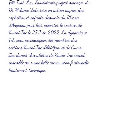
Féli Trah Lou, l'assistante project manager du 
Dr Melanie Zate sera en action auprès des 
orphelins et enfants démunis du Rhema 
d'Anyama pour leur apporter le soutien de 
Kweni Inc le 25 Juin 2022. La dynamique 
Feli sera accompagnée des membres des 
sections Kweni Inc d'Abidjan, et de Oume.
Les dames chevalières de Kweni Inc seront 
ensemble pour une belle communion fraternelle 
hautement Kwenique.