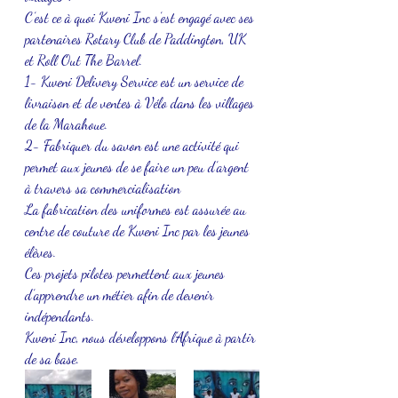
C’est ce à quoi Kweni Inc s’est engagé avec ses 
partenaires Rotary Club de Paddington, UK 
et Roll Out The Barrel.
1- Kweni Delivery Service est un service de 
livraison et de ventes à Vélo dans les villages 
de la Marahoue.
2- Fabriquer du savon est une activité qui 
permet aux jeunes de se faire un peu d’argent 
à travers sa commercialisation 
La fabrication des uniformes est assurée au 
centre de couture de Kweni Inc par les jeunes 
élèves.
Ces projets pilotes permettent aux jeunes 
d’apprendre un métier afin de devenir 
indépendants.
Kweni Inc, nous développons l’Afrique à partir 
de sa base.