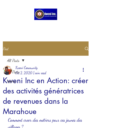
Post
All Posts
Kweni Community
All Posts
Oct 2, 2020
1 min read
Kweni Inc en Action: créer
pygmy
des activités génératrices
de revenues dans la
Marahoue
Comment creer des métiers pour ces jeunes des 
villages ? 