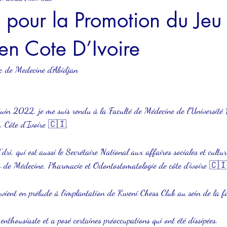
 pour la Promotion du Jeu
en Cote D’Ivoire
c de Medecine d’Abidjan 
juin 2022, je me suis rendu à la Faculté de Médecine de l'Université
, Côte d'Ivoire 🇨🇮.
dri, qui est aussi le Secrétaire National aux affaires sociales et cultur
ts de Médecine, Pharmacie et Odontostomatologie de côte d'ivoire 🇨
ervient en prélude à l'implantation de Kweni Chess Club au sein de la f
enthousiaste et a posé certaines préoccupations qui ont été dissipées.