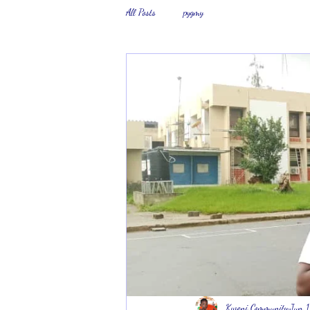
All Posts
pygmy
Kweni Community
Jun 