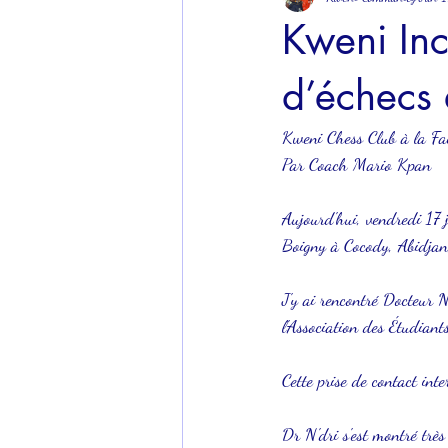
Kweni Inc
d’échecs 
Kweni Chess Club à la Fa
Par Coach Mario Kpan
Aujourd'hui, vendredi 17 
Boigny à Cocody, Abidjan
J'y ai rencontré Docteur N'
l'Association des Étudian
Cette prise de contact int
Dr N'dri s'est montré très 