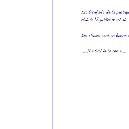
Les bienfaits de la prati
club le 15 juillet prochain 
Les choses sont en bonne v
 _The best is to come._