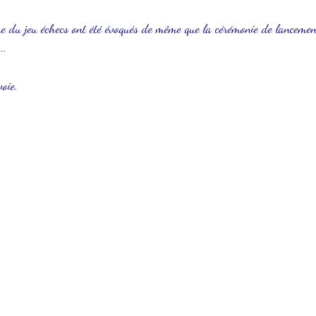
que du jeu échecs ont été évoqués de même que la cérémonie de lancement
.. 
oie.