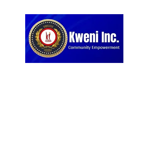
Home
Blog
Projects
About us
Our Partners
D