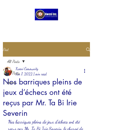
Post
All Posts
Kweni Community
All Posts
Jun 7, 2022
1 min read
Nos barriques pleins de
pygmy
jeux d’échecs ont été
reçus par Mr. Ta Bi Irie
Severin
Nos barriques pleins de jeux d’échecs ont été 
reçus par Mr. Ta Bi Irie Severin, le chargé de 