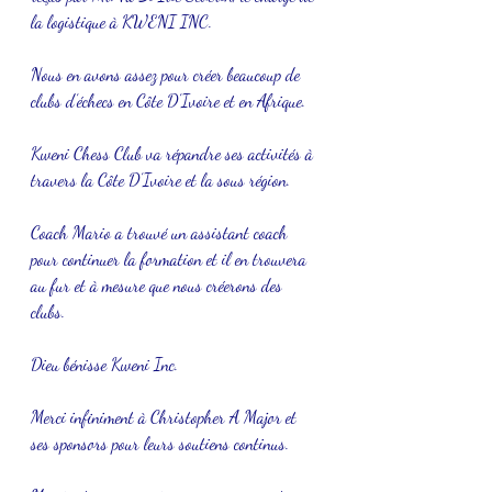
la logistique à KWENI INC.
Nous en avons assez pour créer beaucoup de 
clubs d’échecs en Côte D’Ivoire et en Afrique.
Kweni Chess Club va répandre ses activités à 
travers la Côte D’Ivoire et la sous région.
Coach Mario a trouvé un assistant coach 
pour continuer la formation et il en trouvera 
au fur et à mesure que nous créerons des 
clubs. 
Dieu bénisse Kweni Inc.
Merci infiniment à Christopher A Major et 
ses sponsors pour leurs soutiens continus.