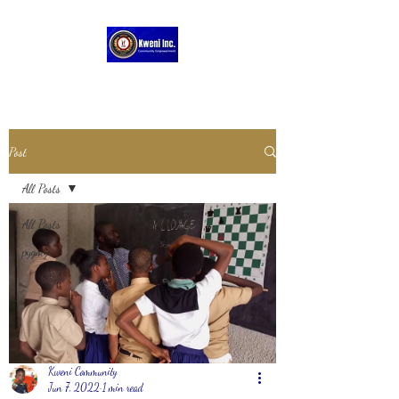
Post
All Posts
All Posts
pygmy
Kweni Community
Jun 7, 2022
1 min read