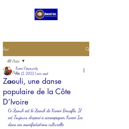
Post
All Posts
Kweni Community
All Posts
Jun 12, 2022
1 min read
Zaouli, une danse
pygmy
populaire de la Côte
D’Ivoire
Ce Zaouli est le Zaouli de Kweni Bouafla. Il
est Toujours disposé à accompagner Kweni Inc 
dans ses manifestations culturelle.