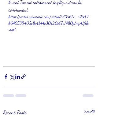
kweni Inc est intimement implique dans la 
communaut.
https://video.wixstatic.com/video/543560_c2542
b649539405c8e4144e30120eb7c/480p/mp4/file
.mp4
Recent Posts
See All