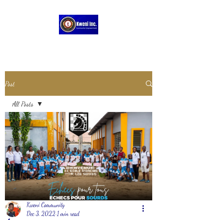
Post
All Posts
All Posts
pygmy
Kweni Community
Dec 3, 2022
1 min read