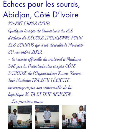
Échecs pour les sourds,
Abidjan, Côté D’Ivoire
KWENI CHESS CLUB
Quelques images de l'ouverture du club 
d'échecs de L'ÉCOLE IVOIRIENNE POUR 
LES SOURDS qui s'est déroulée le Mercredi 
30 novembre 2022.
- la remise officielle du matériel à Madame 
DJE par la Présidente des projets CÔTE 
D'IVOIRE de l'Organisation Kweni (Kweni 
Inc) Madame TRA LOU FÉLICITE 
accompagnée par son responsable de la 
logistique M. TA BI IRIE SEVERIN.
- Les premiers cours