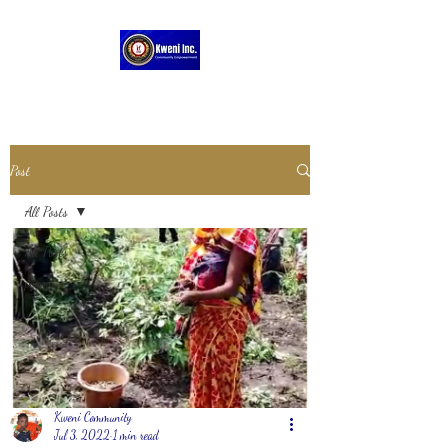
Post
All Posts
All Posts
pygmy
Kweni Community
Jul 3, 2022
1 min read