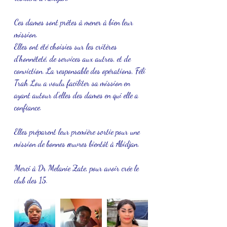
Ces dames sont prêtes à mener à bien leur 
mission.
Elles ont été choisies sur les critères 
d’honnêteté, de services aux autres, et de 
conviction. La responsable des opérations, Féli 
Trah Lou a voulu faciliter sa mission en 
ayant autour d’elles des dames en qui elle a 
confiance. 
Elles préparent leur première sortie pour une 
mission de bonnes œuvres bientôt à Abidjan.
Merci à Dr Melanie Zate, pour avoir crée le 
club des 15.