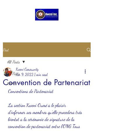
Post
All Posts
Kweni Community
All Posts
Jun 9, 2022
1 min read
Convention de Partenariat
pygmy
Conventions de Partenariat 
La section Kweni Oumé a le plaisir 
d'informer ses membres qu’elle procedera très 
bientot a la cérémonie de signature de la 
convention de partenariat entre l'ONG Tous 