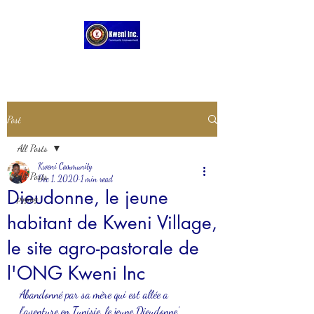
Post
All Posts
Kweni Community
All Posts
Dec 1, 2020
1 min read
Dieudonne, le jeune
pygmy
habitant de Kweni Village,
le site agro-pastorale de
l'ONG Kweni Inc
Abandonné par sa mère qui est allée a 
l'aventure en Tunisie, le jeune Dieudonne’ 