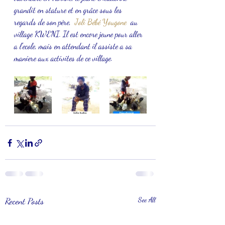
grandit en stature et en grâce sous les 
regards de son père,  
Joli Bébé Yougone
  au 
village KWENI. Il est encore jeune pour aller 
a l'ecole, mais en attendant il assiste a sa 
maniere aux activites de ce village. 
Recent Posts
See All