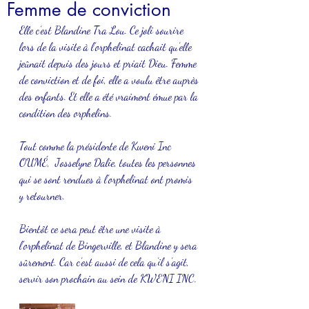
Femme de conviction
Elle c’est Blandine Tra Lou. Ce joli sourire 
lors de la visite à l’orphelinat cachait qu’elle 
jeûnait depuis des jours et priait Dieu. Femme 
de conviction et de foi, elle a voulu être auprès 
des enfants. Et elle a été vraiment émue par la 
condition des orphelins. 
Tout comme la présidente de Kweni Inc 
OUMÉ,  Josselyne Dalie, toutes les personnes 
qui se sont rendues à l’orphelinat ont promis 
y retourner.
Bientôt ce sera peut être une visite à 
l’orphelinat de Bingerville, et Blandine y sera 
sûrement. Car c’est aussi de cela qu’il s’agit, 
servir son prochain au sein de KWENI INC.