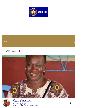
Post
All Posts
All Posts
pygmy
Kweni Community
Jul 3, 2022
1 min read