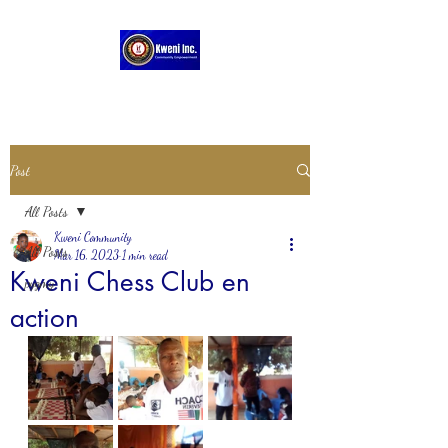
Post
All Posts
Kweni Community
All Posts
Mar 16, 2023
1 min read
Kweni Chess Club en
pygmy
action