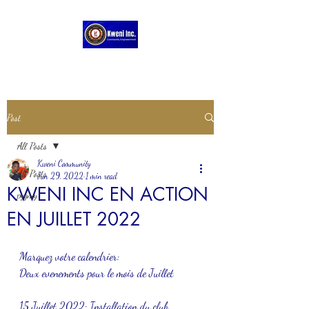
Post
All Posts
Kweni Community
All Posts
Jun 29, 2022
1 min read
KWENI INC EN ACTION
pygmy
EN JUILLET 2022
Marquez votre calendrier: 
Deux evenements pour le mois de Juillet
15 Juillet 2022: Installation du club 