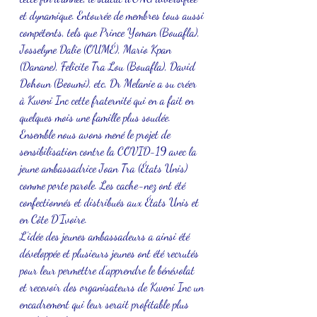
et dynamique. Entourée de membres tous aussi 
compétents, tels que Prince Yoman (Bouafla), 
Josselyne Dalie (OUMÉ), Mario Kpan 
(Danane), Felicite Tra Lou (Bouafla), David 
Dohoun (Beoumi), etc, Dr Melanie a su créer 
à Kweni Inc cette fraternité qui en a fait en 
quelques mois une famille plus soudée. 
Ensemble nous avons mené le projet de 
sensibilisation contre la COVID-19 avec la 
jeune ambassadrice Joan Tra (États Unis) 
comme porte parole. Les cache-nez ont été 
confectionnés et distribués aux États Unis et 
en Côte D’Ivoire. 
L’idée des jeunes ambassadeurs a ainsi été 
développée et plusieurs jeunes ont été recrutés 
pour leur permettre d’apprendre le bénévolat 
et recevoir des organisateurs de Kweni Inc un 
encadrement qui leur serait profitable plus 