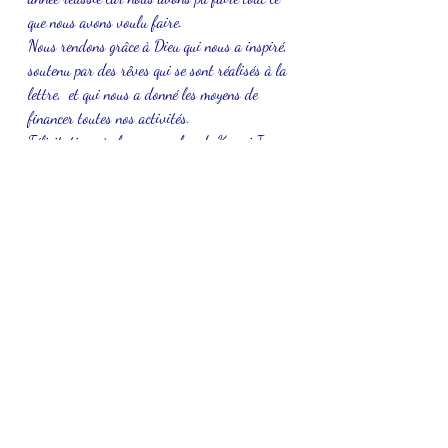
que nous avons voulu faire. 
Nous rendons grâce à Dieu qui nous a inspiré, 
soutenu par des rêves qui se sont réalisés à la 
lettre,  et qui nous a donné les moyens de 
financer toutes nos activités.
Félicitations à chaque membre de Kweni Inc. 
Dieu bénisse votre fin d’année 2022 et 
bénisse celle qui débute. 
Bonne et heureuse année 2023.
Le président
 John Tra, PhD
USA
See All