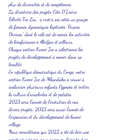
plus de diversités et de compétences. 
La directrice des projets Côte D’Ivoire, 
Félicité Tra Lou , a créé à ses côtés un groupe 
de femmes dynamiques baptisées “Graces 
Divines” dont le rôle est de mener les activités 
de bienfaisance à Abidjan et ailleurs. 
Chaque section Kweni Inc a sélectionné les 
projets de développement à mener dans sa 
localité. 
En république démocratique du Congo, notre 
section Kweni Inc de Mbandaka a réussi à 
scolariser plusieurs enfants Pygmées et initier 
la culture d’arachides et de patates. 
2023 sera l’année de l’exécution de nos 
divers projets. 2023 sera aussi l’année de 
l’expansion et du développement de kweni 
village. 
Nous considérons que 2022 a été de loin une 
année réussie car nous avons pu faire tout ce 