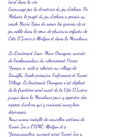
tard dans la vie.
Encouragé par la directrice du jeu d’échecs, Dr 
Melanie, le projet du jeu d’échecs a permis au 
coach Mario Kpan de semer les graines de ce 
jeu noble dans le cœur de plusieurs enfants de 
Côte D’Ivoire à Abidjan et dans la Marahoue. 
Le Lieutenant Jean-Marc Diangone, assisté 
de l’ambassadeur du reboisement Prince 
Yoman, a  aidé à reboiser au village de 
Bouafla, l’école primaire, l’infirmerie et Kweni 
Village. Le lieutenant Diangone s’est déplacé 
de la frontière nord ouest de la Côte D’Ivoire 
jusque dans la Marahoue pour y apporter des 
espèces d’arbres qui y croissent assez bien 
désormais.
Nous avons installé de nouvelles sections de 
Kweni Inc a OUMÉ, Abidjan et à 
Yamoussoukro, ouvrant ainsi Kweni Inc a 