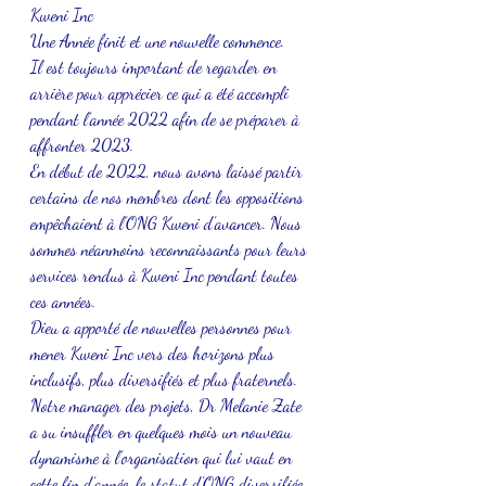
Kweni Inc
Une Année finit et une nouvelle commence.
Il est toujours important de regarder en 
arrière pour apprécier ce qui a été accompli 
pendant l’année 2022 afin de se préparer à 
affronter 2023.
En début de 2022, nous avons laissé partir 
certains de nos membres dont les oppositions 
empêchaient à l’ONG Kweni d’avancer. Nous 
sommes néanmoins reconnaissants pour leurs 
services rendus à Kweni Inc pendant toutes 
ces années. 
Dieu a apporté de nouvelles personnes pour 
mener Kweni Inc vers des horizons plus 
inclusifs, plus diversifiés et plus fraternels. 
Notre manager des projets, Dr Melanie Zate 
a su insuffler en quelques mois un nouveau 
dynamisme à l’organisation qui lui vaut en 
cette fin d’année, le statut d’ONG diversifiée 