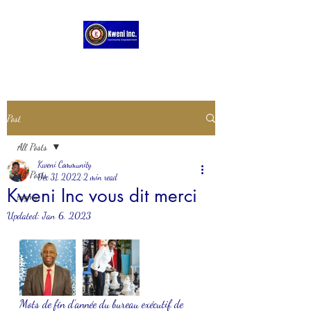
Post
All Posts
Kweni Community
All Posts
Dec 31, 2022
2 min read
Kweni Inc vous dit merci
pygmy
Updated:
Jan 6, 2023
Mots de fin d’année du bureau exécutif de 