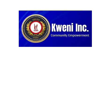
Home
Blog
Projects
About us
Our Partners
D