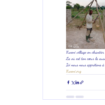
Kweni village en chantier
La où est ton cœur la auss
Ici nous nous apprêtons à
Kweni.org