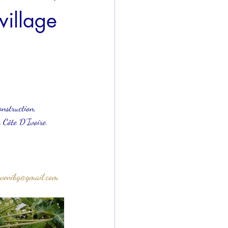
village
onstruction, 
n Côte D’Ivoire.
wenibg@gmail.com