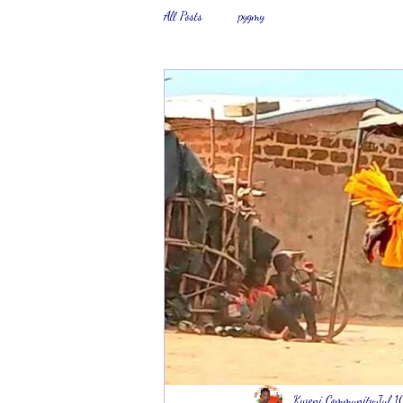
All Posts
pygmy
Kweni Community
Jul 