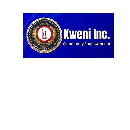
Home
Blog
Projects
About us
Our Partners
D