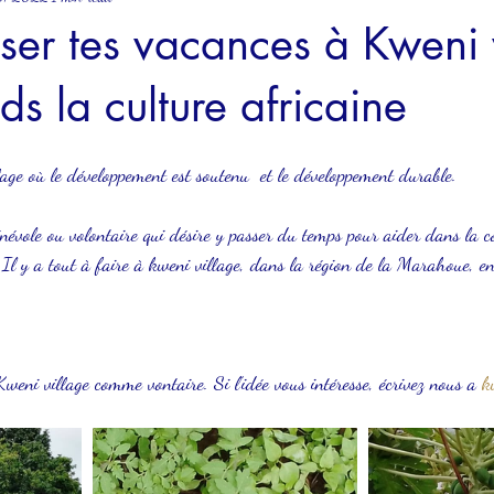
ser tes vacances à Kweni 
ds la culture africaine
age où le développement est soutenu  et le développement durable.
névole ou volontaire qui désire y passer du temps pour aider dans la c
tc. Il y a tout à faire à kweni village, dans la région de la Marahoue, e
eni village comme vontaire. Si l’idée vous intéresse, écrivez nous a 
k