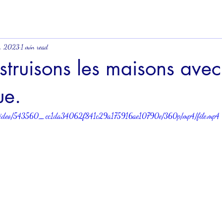
2, 2023
1 min read
truisons les maisons avec
ue.
com/video/543560_cc1da34062f841c29a175916ae10790e/360p/mp4/file.mp4