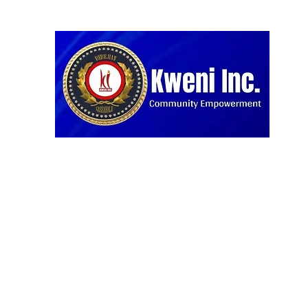
Home
Blog
Projects
About us
Our Partners
D