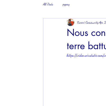
All Posts
pygmy
Kweni Community
Apr 
Nous cons
terre batt
https://video.wixstatic.